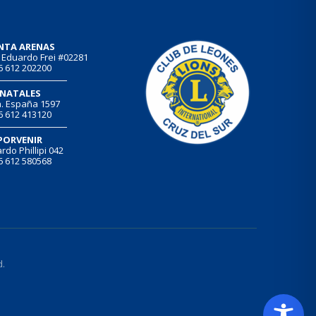
NTA ARENAS
 Eduardo Frei #02281
6 612 202200
NATALES
. España 1597
6 612 413120
PORVENIR
rdo Phillipi 042
6 612 580568
d.