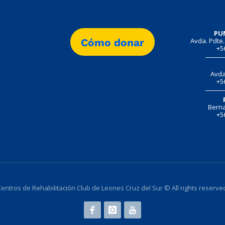
PU
Avda. Pdte.
Cómo donar
+5
Avda
+5
Berna
+5
entros de Rehabilitación Club de Leones Cruz del Sur © All rights reserve