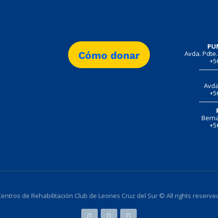
PU
Avda. Pdte.
Cómo donar
+5
Avda
+5
Berna
+5
entros de Rehabilitación Club de Leones Cruz del Sur © All rights reserve