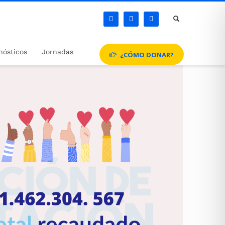
nósticos
Jornadas
¿CÓMO DONAR?