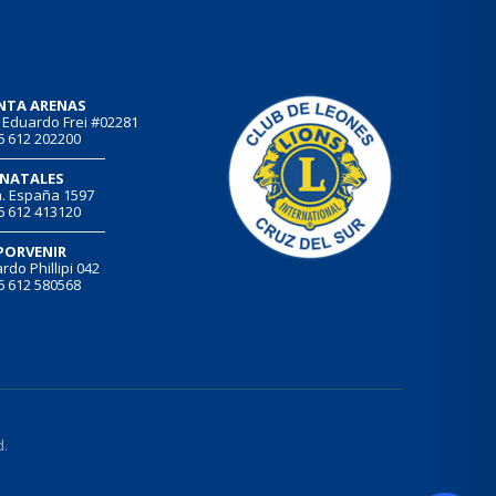
NTA ARENAS
 Eduardo Frei #02281
6 612 202200
NATALES
. España 1597
6 612 413120
PORVENIR
rdo Phillipi 042
6 612 580568
d.